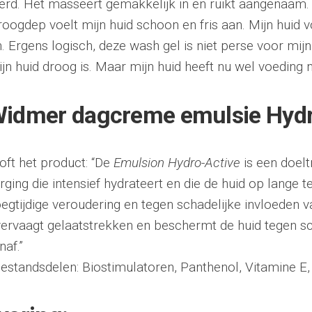
rd. Het masseert gemakkelijk in en ruikt aangenaam.
roogdep voelt mijn huid schoon en fris aan. Mijn huid 
n. Ergens logisch, deze wash gel is niet perse voor mij
jn huid droog is. Maar mijn huid heeft nu wel voeding
Widmer dagcreme emulsie Hydr
oft het product: “De
Emulsion Hydro-Active
is een doelt
ging die intensief hydrateert en die de huid op lange 
egtijdige veroudering en tegen schadelijke invloeden v
vervaagt gelaatstrekken en beschermt de huid tegen sc
naf.”
estandsdelen: Biostimulatoren, Panthenol, Vitamine E, 