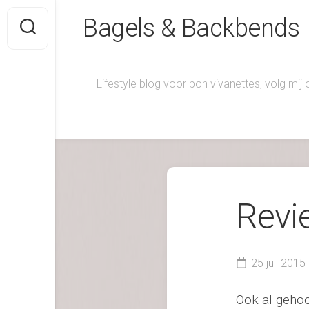
Skip
Bagels & Backbends
to
content
Lifestyle blog voor bon vivanettes, volg mij
Revi
25 juli 2015
Ook al gehoo