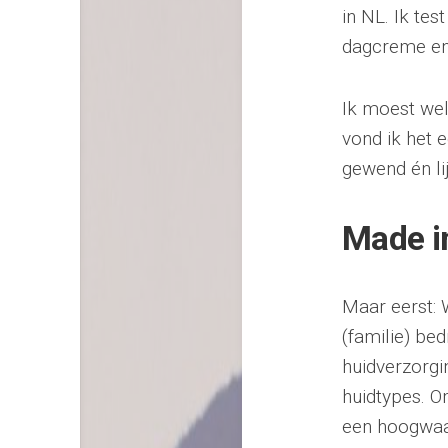
in NL. Ik tes
dagcreme en
Ik moest wel
vond ik het 
gewend én li
Made i
Maar eerst: 
(familie) be
huidverzorgi
huidtypes. O
een hoogwaar