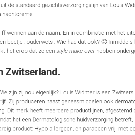
t uit de standaard gezichtsverzorgingslijn van Louis Wi
 nachtcreme.
 ff wennen aan de naam. En in combinatie met het uite
een beetje.. ouderwets.. Wie had dat ook? 🙂 Inmiddels
jkt het erop dat ze een
style make-over
hebben onderg
n Zwitserland.
Wie zijn zij nou eigenlijk? Louis Widmer is een Zwitser
drijf. Zij produceren naast geneesmiddelen ook dermat
ng. Dit merk heeft meerdere productlijnen, afgestemd 
mdat het een Dermatologische huidverzorging betreft, 
dig product: Hypo-allergeen, en parabeen vrij, met 