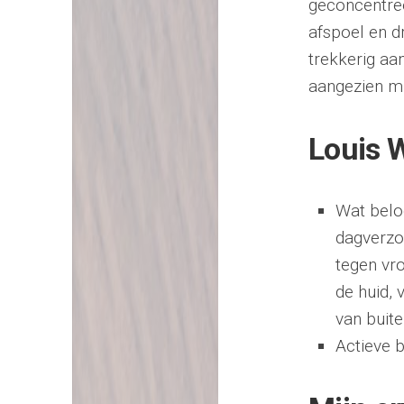
geconcentree
afspoel en d
trekkerig aa
aangezien mi
Louis 
Wat belo
dagverzor
tegen vro
de huid, 
van buite
Actieve b