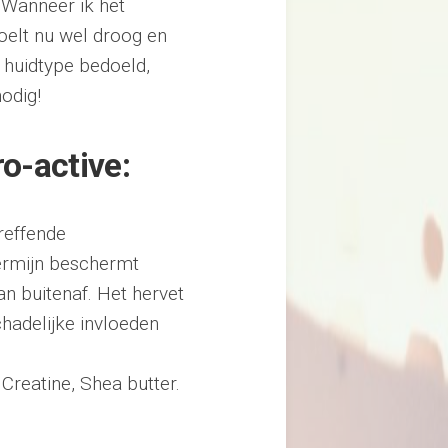
 Wanneer ik het
voelt nu wel droog en
n huidtype bedoeld,
 nodig!
o-active:
reffende
termijn beschermt
an buitenaf. Het hervet
hadelijke invloeden
Creatine, Shea butter.