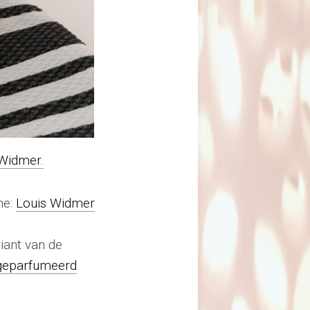
 Widmer.
me:
Louis Widmer
iant van de
 geparfumeerd