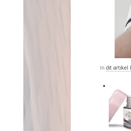
In
dit artike