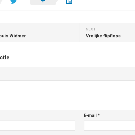
NEXT
ouis Widmer
Vrolijke flipflops
ctie
E-mail
*