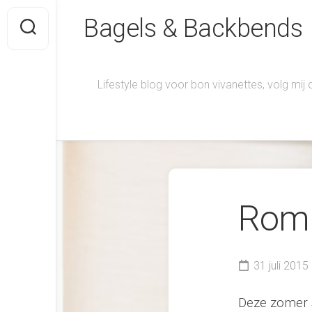
Skip
Bagels & Backbends
to
content
Lifestyle blog voor bon vivanettes, volg mij
Romi
31 juli 2015
Deze zomer 