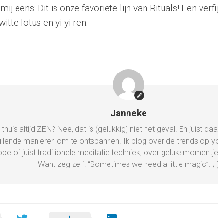
ij eens: Dit is onze favoriete lijn van Rituals! Een verf
tte lotus en yi yi ren.
Janneke
ij thuis altijd ZEN? Nee, dat is (gelukkig) niet het geval. En juist
illende manieren om te ontspannen. Ik blog over de trends op 
ppe of juist traditionele meditatie techniek, over geluksmomentj
Want zeg zelf: “Sometimes we need a little magic”. ;-