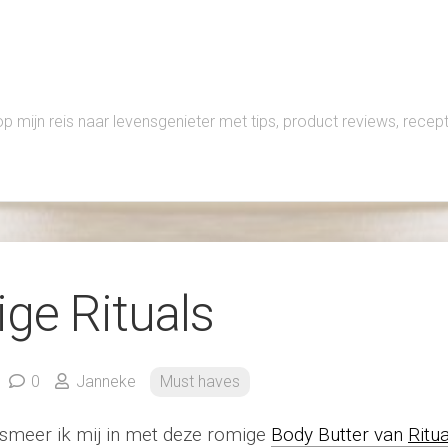
 op mijn reis naar levensgenieter met tips, product reviews, rece
ge Rituals
0
Janneke
Must haves
smeer ik mij in met deze romige
Body Butter van
Ritua