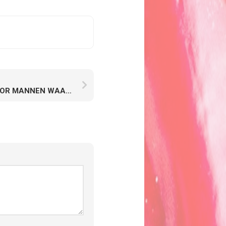
5 KERSTCADEAU’S VOOR MANNEN WAAR ZE ÉCHT BLIJ MEE ZIJN