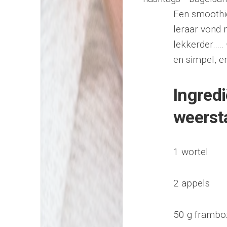
Een smoothie
leraar vond m
lekkerder…..
en simpel, e
Ingredi
weerst
1 wortel
2 appels
50 g framb