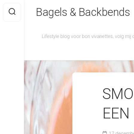
Skip
Bagels & Backbends
to
content
Lifestyle blog voor bon vivanettes, volg mij
SMO
EEN
17 decemb