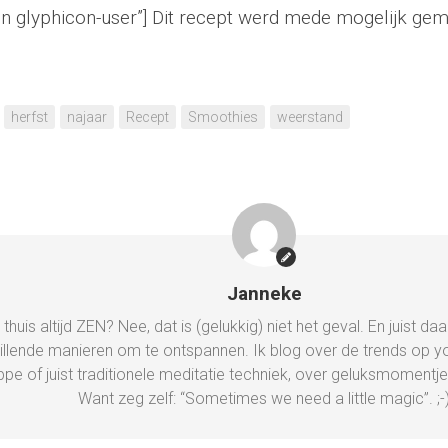
on glyphicon-user”] Dit recept werd mede mogelijk ge
herfst
najaar
Recept
Smoothies
weerstand
Janneke
ij thuis altijd ZEN? Nee, dat is (gelukkig) niet het geval. En juist
illende manieren om te ontspannen. Ik blog over de trends op 
ppe of juist traditionele meditatie techniek, over geluksmomentj
Want zeg zelf: “Sometimes we need a little magic”. ;-