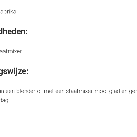
aprika
dheden:
taafmixer
gswijze:
 in een blender of met een staafmixer mooi glad en gen
dag!