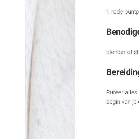
1 rode puntp
Benodig
blender of s
Bereidin
Pureer alles
begin van je 