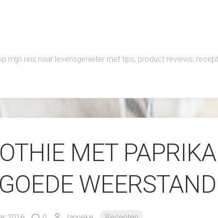
 op mijn reis naar levensgenieter met tips, product reviews, rece
OTHIE MET PAPRIKA
 GOEDE WEERSTAND
er 2016
0
Janneke
Recepten