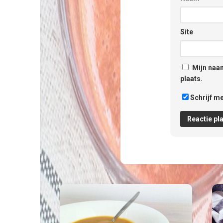
Site
Mijn naam
plaats.
Schrijf me