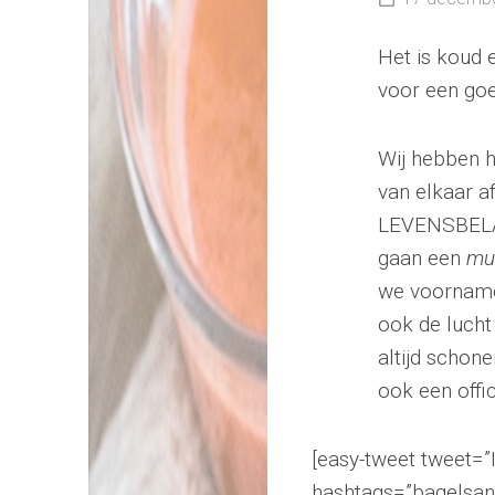
Het is koud 
voor een go
Wij hebben h
van elkaar a
LEVENSBELANG
gaan een
mu
we voornamel
ook de lucht 
altijd schon
ook een offi
[easy-tweet tweet=”It
hashtags=”bagelsa