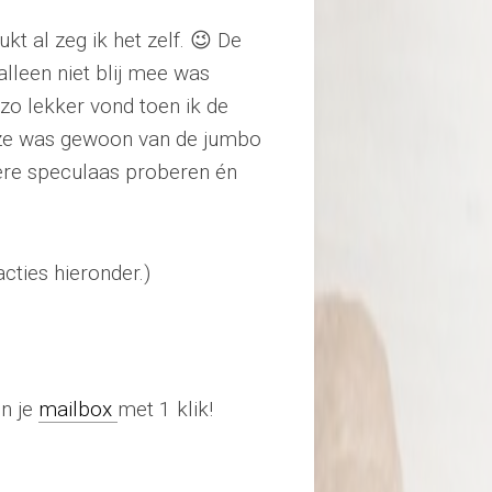
t al zeg ik het zelf. 😉 De
alleen niet blij mee was
 zo lekker vond toen ik de
eze was gewoon van de jumbo
dere speculaas proberen én
cties hieronder.)
in je
mailbox
met 1 klik!