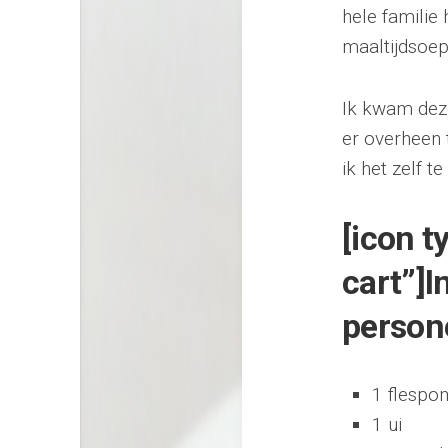
hele familie
maaltijdsoep
Ik kwam deze
er overheen 
ik het zelf t
[icon 
cart”]
person
1 flesp
1 ui