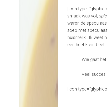
[icon type=”glyphic
smaak was vol,
spi
waren de speculaas b
soep met speculaas
huismerk.. Ik weet 
een heel klein beetj
Wie gaat het
Veel succes 
[icon type=”glyphic