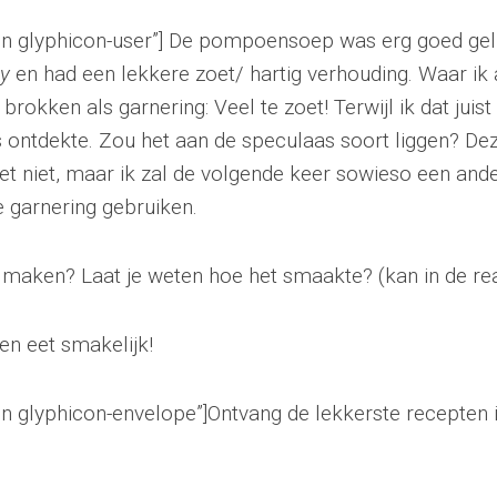
on glyphicon-user”] De pompoensoep was erg goed geluk
cy
en had een lekkere zoet/ hartig verhouding. Waar ik 
rokken als garnering: Veel te zoet! Terwijl ik dat juist
 ontdekte. Zou het aan de speculaas soort liggen? D
het niet, maar ik zal de volgende keer sowieso een an
e garnering gebruiken.
 maken? Laat je weten hoe het smaakte? (kan in de rea
en eet smakelijk!
on glyphicon-envelope”]Ontvang de lekkerste recepten 