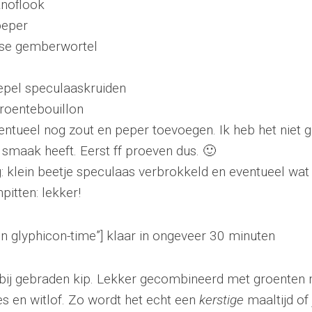
knoflook
peper
se gemberwortel
epel speculaaskruiden
roentebouillon
entueel nog zout en peper toevoegen. Ik heb het niet 
 smaak heeft. Eerst ff proeven dus. 🙂
g: klein beetje speculaas verbrokkeld en eventueel wa
itten: lekker!
on glyphicon-time”] klaar in ongeveer 30 minuten
k bij gebraden kip. Lekker gecombineerd met groenten me
jes en witlof. Zo wordt het echt een
kerstige
maaltijd of 