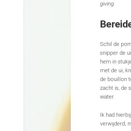
giving.
Bereid
Schil de pom
snipper de ui
hem in stukj
met de ui, k
de bouillon 
zacht is, de
water.
Ik had hierb
verwijderd, 