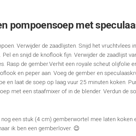
en pompoensoep met speculaa
poen. Verwijder de zaadlijsten. Snijd het vruchtvlees i
. Pel en snijd de knoflook fijn. Verwijder de zaadlijst v
es. Rasp de gember.Verhit een royale scheut olijfolie
noflook en peper aan. Voeg de gember en speculaaskr
toe en laat de soep op laag vuur 25 minuten koken. P
 soep met een staafmixer of in de blender. Verdun de 
ij nog een stuk (4 cm) gemberwortel mee laten koken 
maar ik ben een gemberlover. 😉