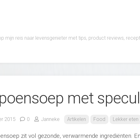
 op mijn reis naar levensgenieter met tips, product reviews, rece
oensoep met specul
r 2015
0
Janneke
Artikelen
Food
Lekker eten
soep zit vol gezonde, verwarmende ingrediënten. En