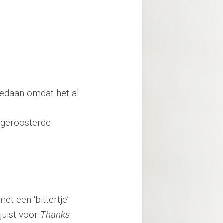
gedaan omdat het al
t geroosterde
t een ‘bittertje’
juist voor
Thanks