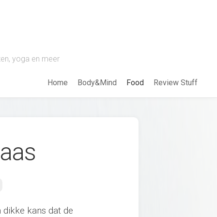
pten, yoga en meer
Home
Body&Mind
Food
Review Stuff
aas
 dikke kans dat de