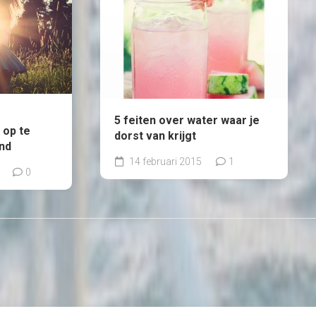
5 feiten over water waar je
 op te
dorst van krijgt
and
14 februari 2015
1
0