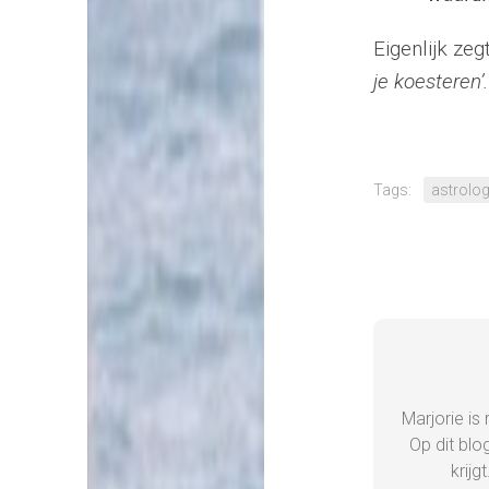
Eigenlijk zeg
je koesteren’.
Tags:
astrolog
Marjorie is
Op dit blo
krijg