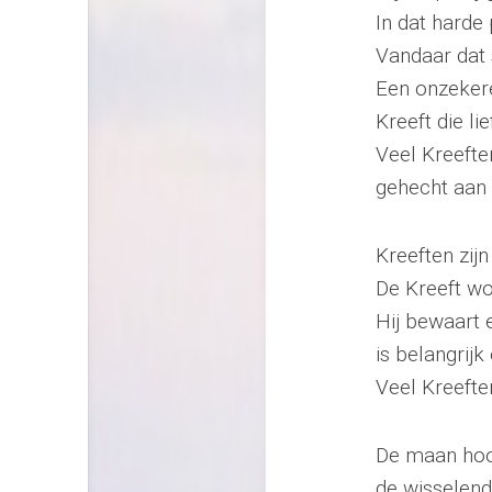
In dat harde 
Vandaar dat 
Een onzekere 
Kreeft die li
Veel Kreefte
gehecht aan 
Kreeften zij
De Kreeft w
Hij bewaart e
is belangrijk
Veel Kreefte
De maan hoor
de wisselen