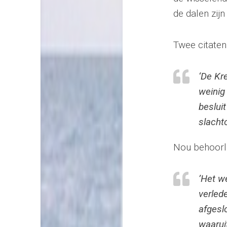
de dalen zijn
Twee citaten
‘De Kr
weinig
beslui
slacht
Nou behoorlij
’Het w
verled
afgesl
waaruit