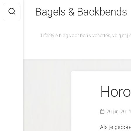
Skip
Bagels & Backbends
to
content
Lifestyle blog voor bon vivanettes, volg mij
Horo
20 juni 2014
Als je gebore