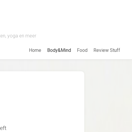
pten, yoga en meer
Home
Body&Mind
Food
Review Stuff
eft