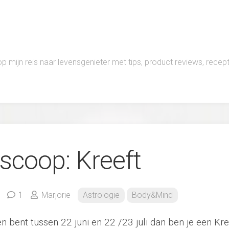
 op mijn reis naar levensgenieter met tips, product reviews, rece
scoop: Kreeft
1
Marjorie
Astrologie
Body&Mind
n bent tussen 22 juni en 22 /23 juli dan ben je een Kre