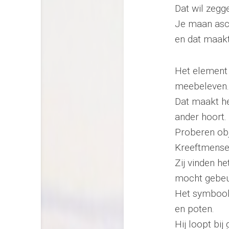
Dat wil zegge
Je maan asce
en dat maakt
Het element 
meebeleven.
Dat maakt he
ander hoort.
Proberen obje
Kreeftmense
Zij vinden h
mocht gebeur
Het symbool 
en poten.
Hij loopt bij