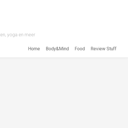
pten, yoga en meer
Home
Body&Mind
Food
Review Stuff